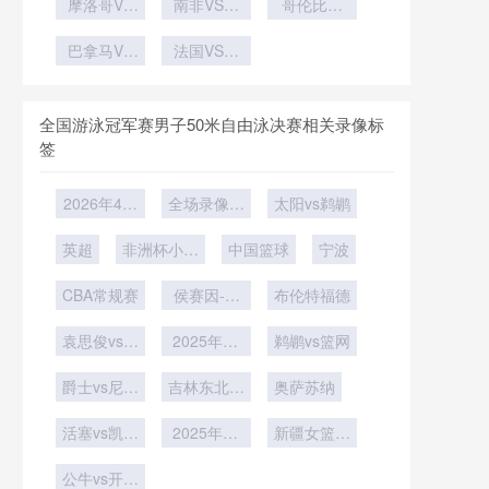
杯应对策
摩洛哥VS
主导
极”力量崛
南非VS韩
人心
哥伦比亚
榜单
略”
海地摩洛哥
国南非VS
起
VS刚果哥
VS海地直
巴拿马VS
法国VS伊
韩国直播
伦比亚VS
克罗地亚巴
播
拉克直播法
刚果直播
拿马VS克
国VS伊拉
罗地亚直播
克在线直播
全国游泳冠军赛男子50米自由泳决赛相关录像标
签
2026年4月
全场录像回
太阳vs鹈鹕
6日
放
英超
非洲杯小组
中国篮球
宁波
赛C组第1
CBA常规赛
轮
侯赛因-瓦
布伦特福德
菲vs塞尔比
袁思俊vs巩
2025年12
鹈鹕vs篮网
晨智
月7日
爵士vs尼克
吉林东北虎
奥萨苏纳
斯
U19vs四川
活塞vs凯尔
2025年11
锦城U19
新疆女篮vs
特人
月26日
浙江女篮
公牛vs开拓