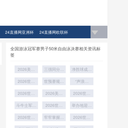
24直播网亚洲杯
24直播网欧联杯
全国游泳冠军赛男子50米自由泳决赛相关资讯标
签
2026美加
三强同分绝
净胜球成最
墨世界杯官
境
后判官——
方应用：半
2026世界
世预赛规则
北美世预赛
“声浪迷
自动越位判
杯淘汰赛加
革新：第四
生死局
阵：
定系统的实
时阶段球员
2026世界
2026美加
替补登场
2026世界
Lumen
Field噪音
时渲染帧率
肌肉损伤风
杯39天赛
墨世界杯：
杯西班牙刮
对客队边线
架构技术深
险的实证评
程：小组赛
斗牛士军团
中北美版图
2026世界
起青春风暴
举办地迎来
球战术的干
两轮间体能
再塑传控传
度剖析
估
重塑——美
杯更衣室领
客流高峰
扰机制与
恢复周期的
2026世界
奇
袖：不在场
牢牢掌握比
墨之外
2026世界
2026世界
杯传控打法
专业评估
上却能凝聚
赛主动权
的“第三
杯抢断次数